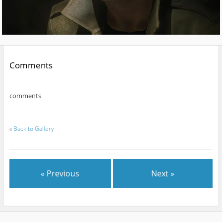
Comments
comments
«
Back to Gallery
« Previous
Next »