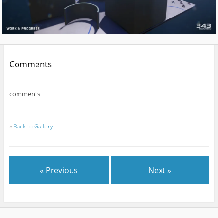
Comments
comments
«
Back to Gallery
« Previous
Next »